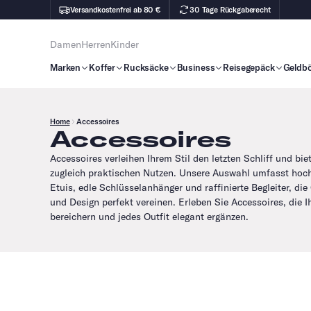
Versandkostenfrei ab 80 €
30 Tage Rückgaberecht
Damen
Herren
Kinder
Marken
Koffer
Rucksäcke
Business
Reisegepäck
Geldb
Home
Accessoires
Accessoires
Accessoires verleihen Ihrem Stil den letzten Schliff und bie
zugleich praktischen Nutzen. Unsere Auswahl umfasst hoc
Etuis, edle Schlüsselanhänger und raffinierte Begleiter, die
und Design perfekt vereinen. Erleben Sie Accessoires, die I
bereichern und jedes Outfit elegant ergänzen.