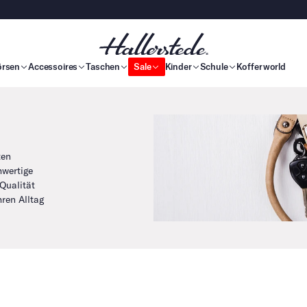
örsen
Accessoires
Taschen
Sale
Kinder
Schule
Kofferworld
ten
hwertige
 Qualität
hren Alltag