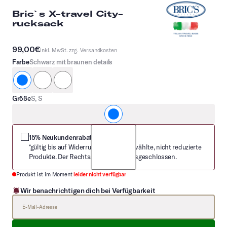
Bric`s X-travel City-
rucksack
99,00€
inkl. MwSt. zzg.
Versandkosten
Farbe
Schwarz mit braunen details
schwarz mit braunen Details
dunkelblau
oliv
Größe
S, S
S, S
15% Neukundenrabatt
*gültig bis auf Widerruf nur auf ausgewählte, nicht reduzierte
Produkte. Der Rechtsanspruch ist ausgeschlossen.
Produkt ist im Moment
leider nicht verfügbar
Wir benachrichtigen dich bei Verfügbarkeit
E-Mail-Adresse