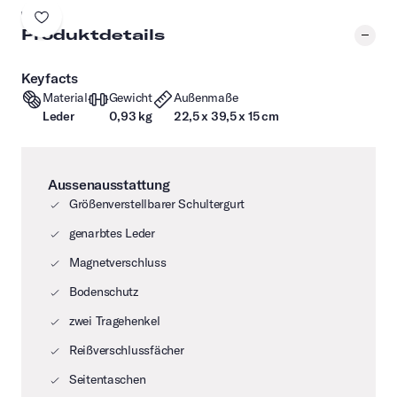
Produktdetails
Keyfacts
Material
Gewicht
Außenmaße
Leder
0,93 kg
22,5 x 39,5 x 15 cm
Aussenausstattung
Größenverstellbarer Schultergurt
genarbtes Leder
Magnetverschluss
Bodenschutz
zwei Tragehenkel
Reißverschlussfächer
Seitentaschen