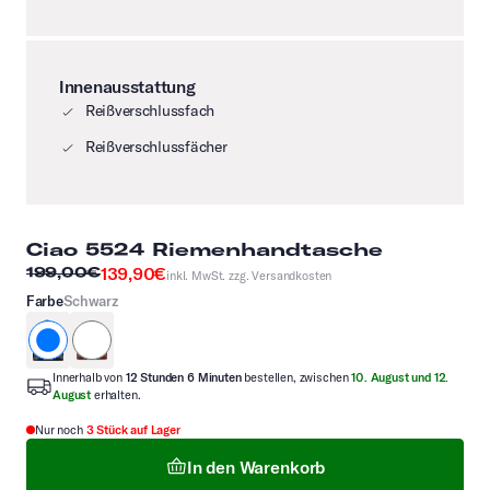
Innenausstattung
Reißverschlussfach
Reißverschlussfächer
Ciao 5524 Riemenhandtasche
139,90€
199,00€
inkl. MwSt. zzg.
Versandkosten
Farbe
Schwarz
schwarz
cognac
Innerhalb von
12 Stunden 6 Minuten
bestellen, zwischen
10. August und 12.
August
erhalten.
Nur noch
3 Stück auf Lager
In den Warenkorb