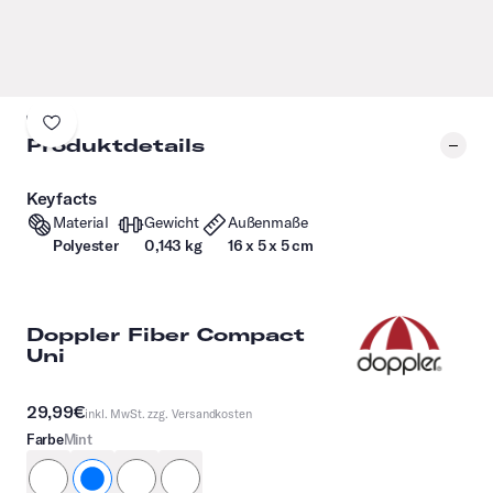
Produktdetails
Keyfacts
Material
Gewicht
Außenmaße
Polyester
0,143 kg
16 x 5 x 5 cm
Doppler Fiber Compact
Uni
29,99€
inkl. MwSt. zzg.
Versandkosten
Farbe
Mint
schwarz
mint
helllila
orange