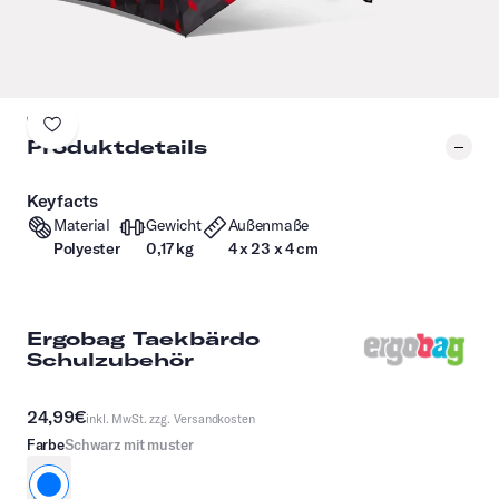
Produktdetails
Keyfacts
Material
Gewicht
Außenmaße
Polyester
0,17 kg
4 x 23 x 4 cm
Ergobag Taekbärdo
Schulzubehör
24,99€
inkl. MwSt. zzg.
Versandkosten
Farbe
Schwarz mit muster
schwarz mit Muster