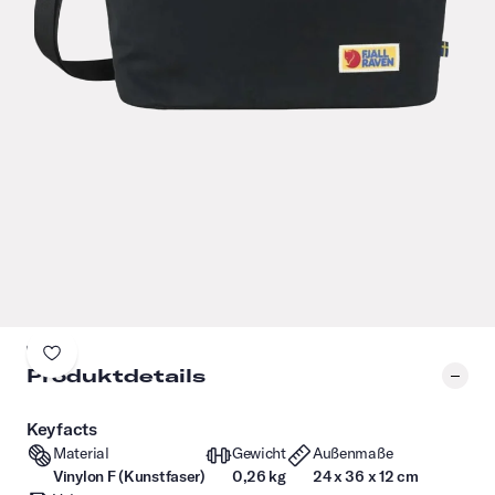
Produktdetails
Keyfacts
Material
Gewicht
Außenmaße
Vinylon F (Kunstfaser)
0,26 kg
24 x 36 x 12 cm