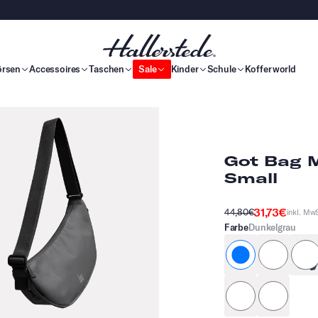
örsen
Accessoires
Taschen
Sale
Kinder
Schule
Kofferworld
Got Bag 
Small
31,73€
44,80€
inkl. MwS
Farbe
Dunkelgrau
dunkelgrau
rosa
shore
krill