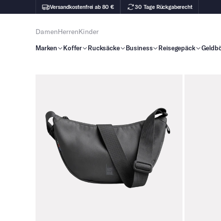
Versandkostenfrei ab 80 €
30 Tage Rückgaberecht
Damen
Herren
Kinder
Marken
Koffer
Rucksäcke
Business
Reisegepäck
Geldb
Zu Produktinhalt springen