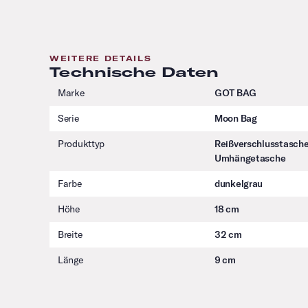
WEITERE DETAILS
Technische Daten
Marke
GOT BAG
Serie
Moon Bag
Produkttyp
Reißverschlusstasche
Umhängetasche
Farbe
dunkelgrau
Höhe
18 cm
Breite
32 cm
Länge
9 cm