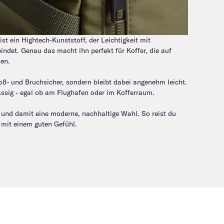
ist ein Hightech-Kunststoff, der Leichtigkeit mit
Polyes
indet. Genau das macht ihn perfekt für Koffer, die auf
Formst
en.
bekann
toß- und Bruchsicher, sondern bleibt dabei angenehm leicht.
Ein Ko
ässig - egal ob am Flughafen oder im Kofferraum.
mühelo
r und damit eine moderne, nachhaltige Wahl. So reist du
Damit 
 mit einem guten Gefühl.
Beglei