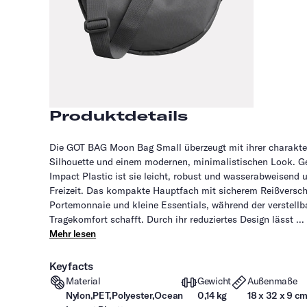
Produktdetails
Die GOT BAG Moon Bag Small überzeugt mit ihrer charakt
Silhouette und einem modernen, minimalistischen Look. Ge
Impact Plastic ist sie leicht, robust und wasserabweisend u
Freizeit. Das kompakte Hauptfach mit sicherem Reißverschl
Portemonnaie und kleine Essentials, während der verstell
Tragekomfort schafft. Durch ihr reduziertes Design lässt ...
Mehr lesen
Keyfacts
Material
Gewicht
Außenmaße
Nylon,PET,Polyester,Ocean
0,14 kg
18 x 32 x 9 c