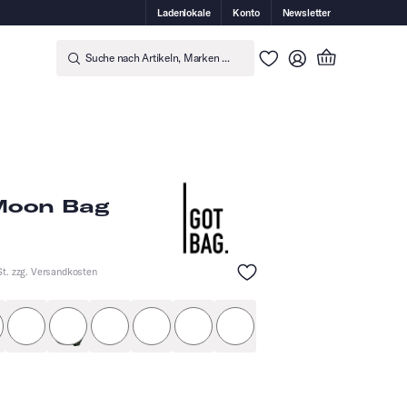
Ladenlokale
Konto
Newsletter
Suche nach Artikeln, Marken ...
Moon Bag
t. zzg.
Versandkosten
dunkelblau
bass
algae
soft shell
monochrome wrasse
schwarz
seal