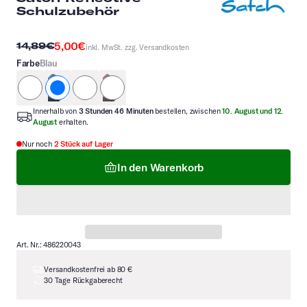
Schulzubehör
5,00€
14,89€
inkl. MwSt. zzg.
Versandkosten
Farbe
Blau
grau
blau
grün
lila
Innerhalb von
3 Stunden 46 Minuten
bestellen, zwischen
10. August und 12.
August
erhalten.
Nur noch
2 Stück auf Lager
In den Warenkorb
Art. Nr.: 486220043
Versandkostenfrei ab 80 €
30 Tage Rückgaberecht