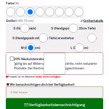
Farbe
Oliv
Anthrazit
Blau
Oliv
Champagner
Lila
Braun
Dunkelbraun
Coffee
Größe
M (60-70 cm)
Größentabelle
S (Handgepäck)
S (Handgepäck mit 23cm Tiefe)
S (Handgepäck mit 23cm Tiefe) erweiterbar
S Slim
M (60-70 cm)
L (71-80 cm)
20% Neukundenrabatt
*gültig bis auf Widerruf nur auf ausgewählte, nicht reduzierte
Produkte. Der Rechtsanspruch ist ausgeschlossen.
Produkt ist im Moment
leider nicht verfügbar
Wir benachrichtigen dich bei Verfügbarkeit
E-Mail-Adresse
Verfügbarkeitsbenachrichtigung