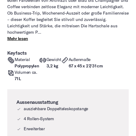
edlen Farbwelten von Anthrazit über Blau bis Champagner und
Coffee verbinden zeitlose Eleganz mit moderner Leichtigkeit.
Ob Business-Trip, Wochenend-Auszeit oder große Familienreise
– dieser Koffer begleitet Sie stilvoll und zuverlässig.
Leichtigkeit und Stärke, die mitreisen Die Hartschale aus
hochwertigem P...
Mehr lesen
Keyfacts
Material
Gewicht
Außenmaße
Polypropylen
3,2 kg
67 x 45 x 27/31 cm
Volumen ca.
71 L
Aussenausstattung
ausziehbare Doppelteleskopstange
4 Rollen-System
Erweiterbar