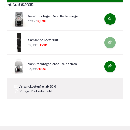
Art. Nr.: 516390052
Von Cronshagen Ando Kofferwaage
9,99€
17,95€
Samsonite Koffergurt
10,21€
15,95€
Von Cronshagen Ando Tsa-schloss
7,99€
12,95€
Versandkostenfrei ab 80 €
30 Tage Rückgaberecht