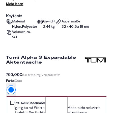
Mehr lesen
Keyfacts
Material
Gewicht
Außenmaße
Nylon,Polyester
2,44 kg
32 x 40,5 x 19 cm
Volumen ca.
14 L
Tumi Alpha 3 Expandable
Aktentasche
750,00€
inkl. MwSt. zzg.
Versandkosten
Farbe
Grau
grau
15% Neukundenrabatt
*gültig bis auf Widerruf nur auf ausgewählte, nicht reduzierte
Produkte. Der Rechtsanspruch ist ausgeschlossen.