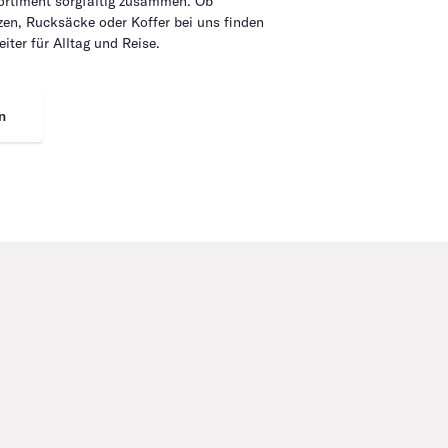
Sortiment sorgfältig zusammen. Ob
en, Rucksäcke oder Koffer bei uns finden
eiter für Alltag und Reise.
n