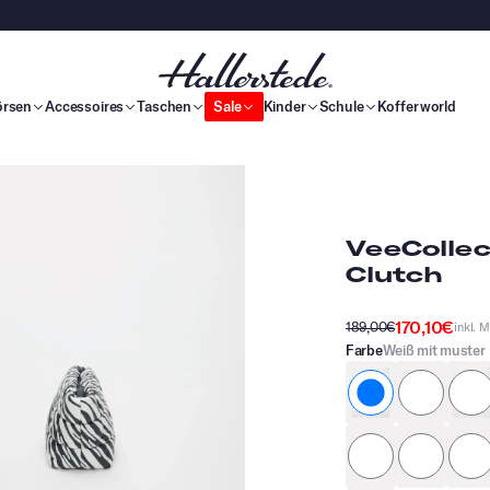
örsen
Accessoires
Taschen
Sale
Kinder
Schule
Kofferworld
VeeCollec
Clutch
170,10€
189,00€
inkl. 
Farbe
Weiß mit muster
weiß mit Must
grau
oliv
hellros