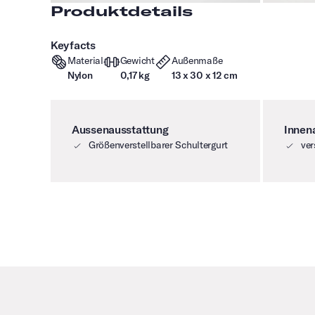
Produktdetails
Keyfacts
Material
Gewicht
Außenmaße
Nylon
0,17 kg
13 x 30 x 12 cm
Aussenausstattung
Innen
Größenverstellbarer Schultergurt
ver