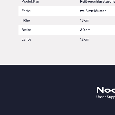
Produkttyp
Reißverschlusstasch
Farbe
weiß mit Muster
Höhe
13 cm
Breite
30 cm
Länge
12 cm
No
Unser Suppo