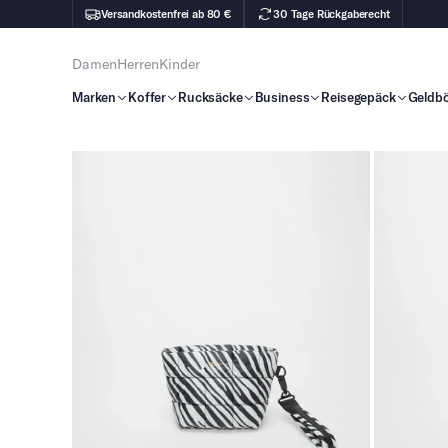
Versandkostenfrei ab 80 €
30 Tage Rückgaberecht
Damen
Herren
Kinder
Marken
Koffer
Rucksäcke
Business
Reisegepäck
Geldb
Zu Produktinhalt springen