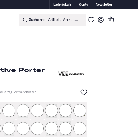
Ladenlokale
Konto
Newsletter
Suche nach Artikeln, Marken ...
tive Porter
MwSt. zzg.
Versandkosten
er
schwarz glänzend
schwarz
cognac
hellblau
dunkelblau
blau mit Muster
grün
a
schwarz mit Muster
beige
braun
Hellbeige
silber
Anthrazit
beige mit Muster