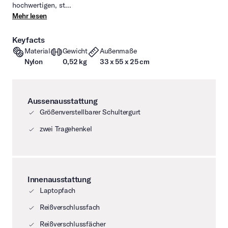
hochwertigen, st...
Mehr lesen
Keyfacts
Material
Gewicht
Außenmaße
Nylon
0,52 kg
33 x 55 x 25 cm
Aussenausstattung
Größenverstellbarer Schultergurt
zwei Tragehenkel
Innenausstattung
Laptopfach
Reißverschlussfach
Reißverschlussfächer