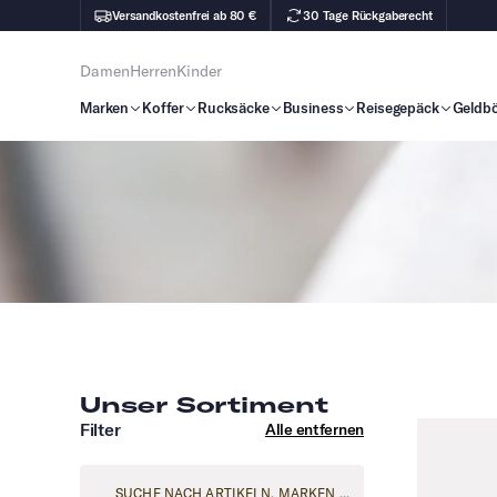
Versandkostenfrei ab 80 €
30 Tage Rückgaberecht
Damen
Herren
Kinder
Marken
Koffer
Rucksäcke
Business
Reisegepäck
Geldb
Unser Sortiment
Filter
Alle entfernen
Suche nach Artikeln, Marken ...