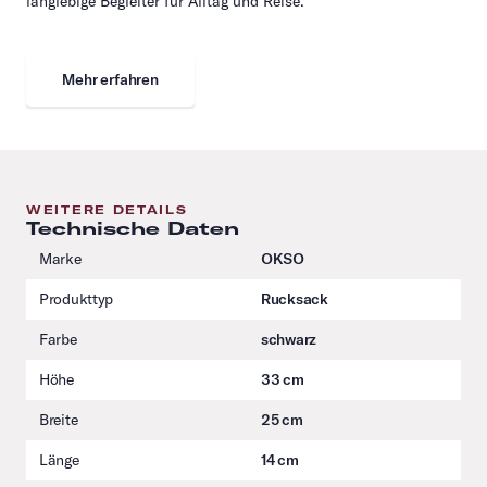
langlebige Begleiter für Alltag und Reise.
Mehr erfahren
WEITERE DETAILS
Technische Daten
Marke
OKSO
Produkttyp
Rucksack
Farbe
schwarz
Höhe
33 cm
Breite
25 cm
Länge
14 cm