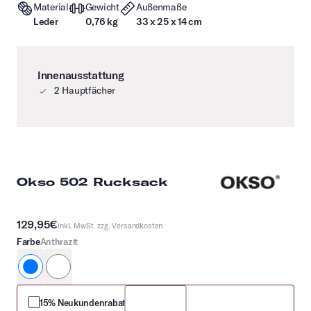
Material
Gewicht
Außenmaße
Leder
0,76 kg
33 x 25 x 14 cm
Innenausstattung
2 Hauptfächer
Okso 502 Rucksack
129,95€
inkl. MwSt. zzg.
Versandkosten
Farbe
Anthrazit
Anthrazit
schwarz
15% Neukundenrabatt