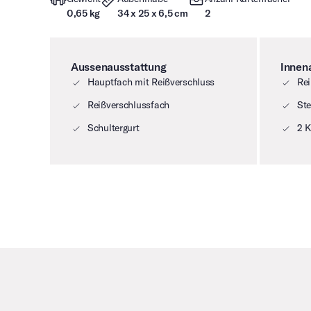
0,65 kg
34 x 25 x 6,5 cm
2
Aussenausstattung
Innen
Hauptfach mit Reißverschluss
Rei
Reißverschlussfach
Ste
Schultergurt
2 K