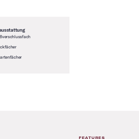
ausstattung
ßverschlussfach
ckfächer
artenfächer
FEATURES