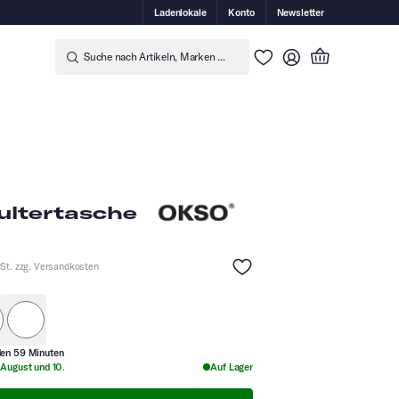
Ladenlokale
Konto
Newsletter
Suche nach Artikeln, Marken ...
ultertasche
St. zzg.
Versandkosten
z
dunkelblau
beige
den 59 Minuten
 August und 10.
Auf Lager