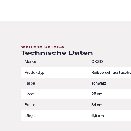
WEITERE DETAILS
Technische Daten
Marke
OKSO
Produkttyp
Reißverschlusstasch
Farbe
schwarz
Höhe
25 cm
Breite
34 cm
Länge
6,5 cm