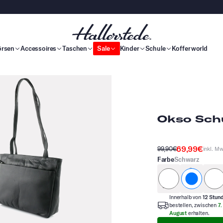
örsen
Accessoires
Taschen
Sale
Kinder
Schule
Kofferworld
Okso Sch
69,99€
99,90€
inkl. Mw
Farbe
Schwarz
Anthrazit
schwar
Innerhalb von
12 Stun
bestellen, zwischen
7.
August
erhalten.