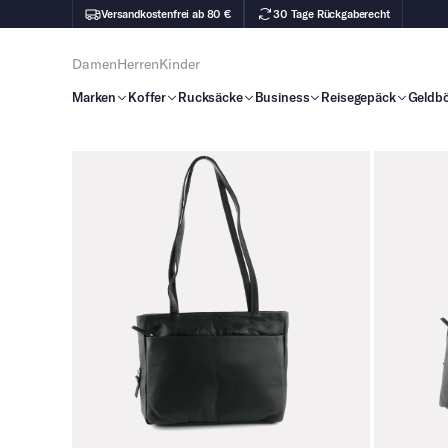
Versandkostenfrei ab 80 €
30 Tage Rückgaberecht
Damen
Herren
Kinder
Marken
Koffer
Rucksäcke
Business
Reisegepäck
Geldb
Zu Produktinhalt springen